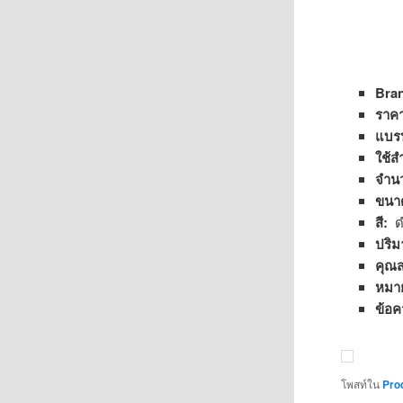
Bra
ราค
แบร
ใช้ส
จำน
ขนา
สี:
ด
ปริ
คุณส
หมาย
ข้อค
โพสท์ใน
Pro