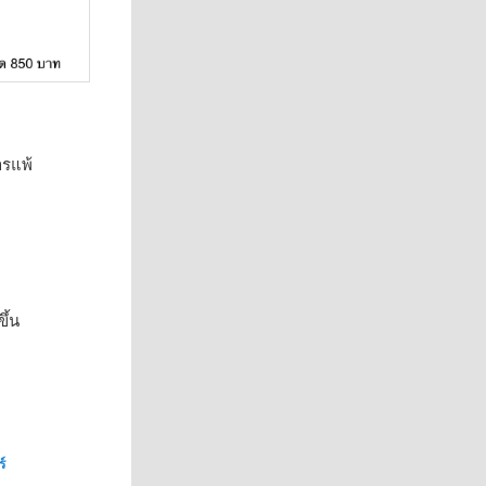
ารแพ้
ึ้น
์