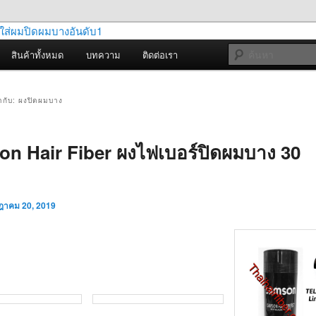
 อันดับ 1 ลูกค้ามากกว่า 5ล้านคนสั่งสินค้าเรา ขาย
AMSON HAIR FIBER, CABOKI, DEXE เพิ่มผมหนา
สินค้าทั้งหมด
บทความ
ติดต่อเรา
มีอย. สูตรใหม่ผงละเอียดเกาะเส้นผมดี
 FIBER ผงใส่ผมปิดผม
ันดับ1
กำกับ:
ผงปิดผมบาง
n Hair Fiber ผงไฟเบอร์ปิดผมบาง 30
ฎาคม 20, 2019