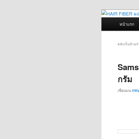
ข้าม
ข้าม
Hair Fiber
ไป
ไป
ปลีกส่ง S
เมนู
หน้าแรก
ปิดรอยแสก 
ยัง
บทความ
หลัก
HAIR
เนื้อหา
รอง
บางอ
หลัก
คลังเก็บป้าย
Samso
กรัม
เขียนบน
กรก