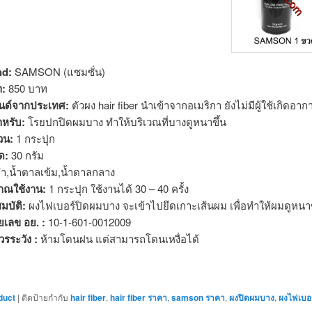
nd:
SAMSON (แซมซั่น)
า:
850 บาท
นด์จากประเทศ:
ตัวผง hair fiber นำเข้าจากอเมริกา ยังไม่มีผู้ใช้เกิดอาก
ำหรับ:
โรยปกปิดผมบาง ทำให้บริเวณที่บางดูหนาขึ้น
วน:
1 กระปุก
ด:
30 กรัม
ำ,น้ำตาลเข้ม,น้ำตาลกลาง
มาณใช้งาน:
1 กระปุก ใช้งานได้ 30 – 40 ครั้ง
มบัติ:
ผงไฟเบอร์ปิดผมบาง จะเข้าไปยึดเกาะเส้นผม เพื่อทำให้ผมดูหนาข
เลข อย. :
10-1-601-0012009
วรระวัง :
ห้ามโดนฝน แต่สามารถโดนเหงื่อได้
duct
|
ติดป้ายกำกับ
hair fiber
,
hair fiber ราคา
,
samson ราคา
,
ผงปิดผมบาง
,
ผงไฟเบอร