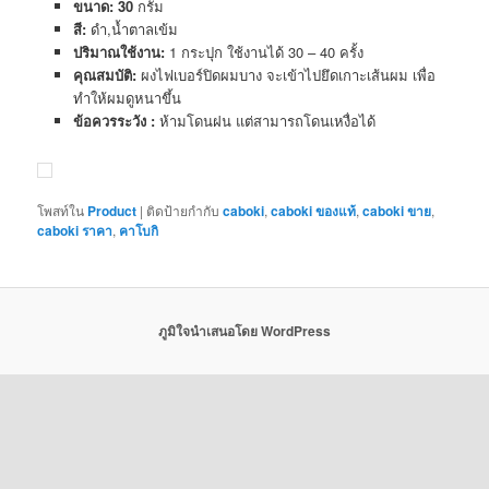
ขนาด: 30
กรัม
สี:
ดำ,น้ำตาลเข้ม
ปริมาณใช้งาน:
1 กระปุก ใช้งานได้ 30 – 40 ครั้ง
คุณสมบัติ:
ผงไฟเบอร์ปิดผมบาง จะเข้าไปยึดเกาะเส้นผม เพื่อ
ทำให้ผมดูหนาขึ้น
ข้อควรระวัง :
ห้ามโดนฝน แต่สามารถโดนเหงื่อได้
โพสท์ใน
Product
|
ติดป้ายกำกับ
caboki
,
caboki ของแท้
,
caboki ขาย
,
caboki ราคา
,
คาโบกิ
ภูมิใจนำเสนอโดย WordPress