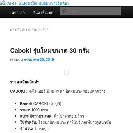
ข้าม
ข้าม
Hair Fiber อันดับ 1 ลูกค้ามากกว่า 5ล้านคนสั่งสินค้าเรา ขายปลีกส่ง SAMSON
HAIR FIBER, CABOKI, DEXE เพิ่มผมหนา ปิดรอยแสก มีอย. สูตรใหม่ผงละเอียด
ไป
ไป
เมนู
ค้นหา
หน้าแรก
สินค้าทั้งหมด
บทความ
ติดต่อเรา
เกาะเส้นผมดี
ยัง
บทความ
หลัก
เนื้อหา
รอง
HAIR FIBER ผงใส่ผมปิดผมบางอันดับ1
หลัก
คลังเก็บป้ายกำกับ:
คาโบกิ
Caboki รุ่นใหม่ขนาด 30 กรัม
เขียนบน
กรกฎาคม 20, 2019
รายละเอียดสินค้า
CABOKI :
ผงไฟเบอร์เพิ่มผมหนา ปิดผมบาง รอยแสกกว้าง
Brand:
CABOKI (คาบูกิ)
ราคา: 1000 บาท
แบรนด์จากประเทศ:
นำเข้าจากอเมริกา
ใช้สำหรับ:
โรยปกปิดผมบาง ทำให้บริเวณที่บางดูหนาขึ้น
จำนวน:
1 กระปุก